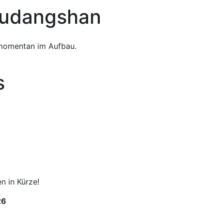
Wudangshan
h momentan im Aufbau.
s
n in Kürze!
26