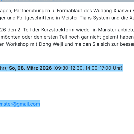
agen, Partnerübungen u. Formablauf des Wudang Xuanwu Kurz
eiger und Fortgeschrittene in Meister Tians System und die
6 den 2. Teil der Kurzstockform wieder in Münster anbieten
möchten oder den ersten Teil noch gar nicht gelernt haben,
den Workshop mit Dong Weiji und melden Sie sich zur besse
hr);
So, 08. März 2026
(09:30-12:30, 14:00-17:00 Uhr)
nster@gmail.com