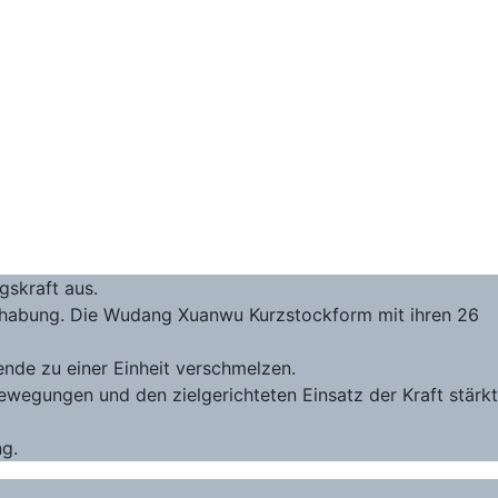
gskraft aus.
Handhabung. Die Wudang Xuanwu Kurzstockform mit ihren 26
ende zu einer Einheit verschmelzen.
ewegungen und den zielgerichteten Einsatz der Kraft stärkt
ng.