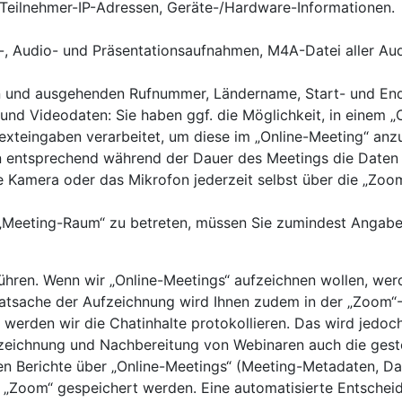
 Teilnehmer-IP-Adressen, Geräte-/Hardware-Informationen.
o-, Audio- und Präsentationsaufnahmen, M4A-Datei aller Au
 und ausgehenden Rufnummer, Ländername, Start- und Endze
und Videodaten: Sie haben ggf. die Möglichkeit, in einem 
xteingaben verarbeitet, um diese im „Online-Meeting“ anz
 entsprechend während der Dauer des Meetings die Daten 
e Kamera oder das Mikrofon jederzeit selbst über die „Zoo
 „Meeting-Raum“ zu betreten, müssen Sie zumindest Angab
hren. Wenn wir „Online-Meetings“ aufzeichnen wollen, werd
 Tatsache der Aufzeichnung wird Ihnen zudem in der „Zoom“
 werden wir die Chatinhalte protokollieren. Das wird jedoch 
fzeichnung und Nachbereitung von Webinaren auch die gest
nnen Berichte über „Online-Meetings“ (Meeting-Metadaten, D
 „Zoom“ gespeichert werden. Eine automatisierte Entschei